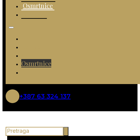
Osmrtnice
Kontakt
O nama
Usluge
Vozni park
Osmrtnice
Kontakt
+387 63 324 137