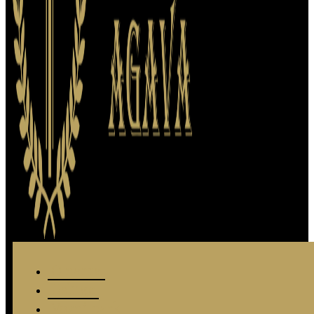
O nama
Usluge
Vozni park