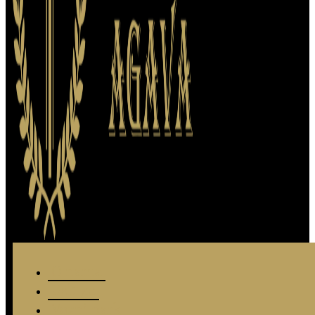
O nama
Usluge
Vozni park